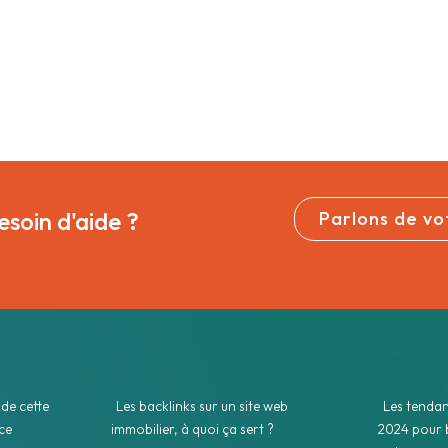
esoin d'aide ?
Parlons de vot
 de cette
Les backlinks sur un site web
Les tendan
ce
immobilier, à quoi ça sert ?
2024 pour 