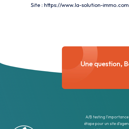
Site : https://www.la-solution-immo.com
Une question, B
A/B testing l’importance
étape pour un site d’agen