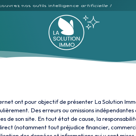
et Massiv 3 ia embarquées pour le plus puissant des
Internet ont pour objectif de présenter La Solution I
égulièrement. Des erreurs ou omissions indépendantes 
es de son site. En tout état de cause, la responsabili
indirect (notamment tout préjudice financier, commer
utilisation des données et informations qui y sont mises