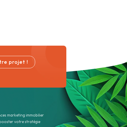
re projet !
ces marketing immobilier
booster votre stratégie