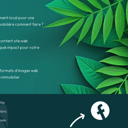
ment local pour une
obilière comment faire ?
content site web
quel impact pour votre
 formats d’images web
e immobilier
tia
aris
gnon