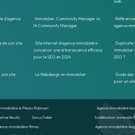
web.
ite d’agence
Immobilier: Community Manager vs
Référence
IA Community Manager.
agence imm
e de son site
Site internet d’agence immobilière :
Duplicate 
concevoir une arborescence efficace
immobilier 
pour le SEO en 2024
SEO ?
 son site
Le Webdesign en Immobilier
Guide des
pour un sit
mmobilière le Plessis Robinson
Agence immobilière bas
ative Neuilly
Sonus Faber
Surélévation immeuble P
ence immobilière Nîmes
Agence immobilière Avi